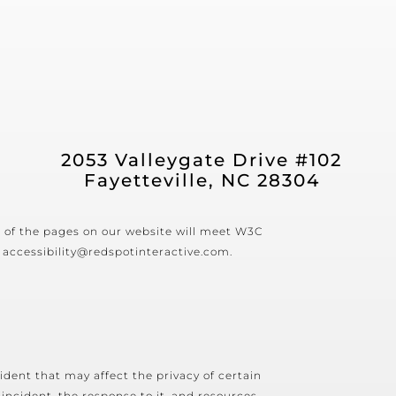
2053 Valleygate Drive #102
Fayetteville, NC 28304
ll of the pages on our website will meet W3C
 accessibility@redspotinteractive.com.
cident that may affect the privacy of certain
 incident, the response to it, and resources