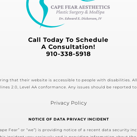
Call Today To Schedule
A Consultation!
910-338-5918
ng that their website is accessible to people with disabilities. A
lines 2.0, Level AA conformance. Any issues should be reported to
Privacy Policy
NOTICE OF DATA PRIVACY INCIDENT
pe Fear” or “we”) is providing notice of a recent data security in
his incident very seriously and is providing information about the